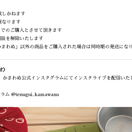
致しかねます
異なります
点までのご購入とさせて頂きます
数制限を解除いたします
y ＆かまわぬ」以外の商品をご購入された場合は同時期の発送にな
せ〉
より、かまわぬ公式インスタグラムにてインスタライブを配信い
グラム
@tenugui_kamawanu